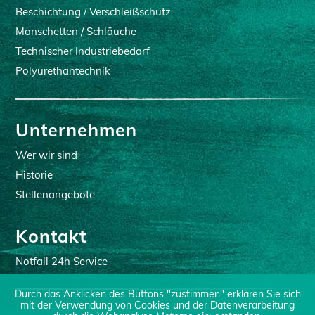
Beschichtung / Verschleißschutz
Manschetten / Schläuche
Technischer Industriebedarf
Polyurethantechnik
Unternehmen
Wer wir sind
Historie
Stellenangebote
Kontakt
Notfall 24h Service
Durch das Anklicken des Buttons "zustimmen" erklären Sie sich
mit der Verwendung von Cookies und der Datenverarbeitung